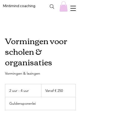
Mintimind coaching
Vormingen voor
scholen &
organisaties
Vormingen & lezingen
Vanaf
250
2 uur - 4 uur
2
Vanaf € 250
euro
u
u
Guldensporenlei
r
-