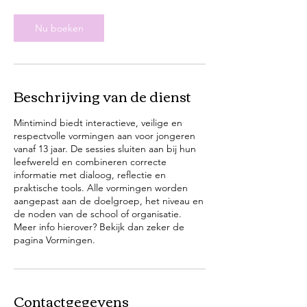
4
u
Nu boeken
u
r
Beschrijving van de dienst
Mintimind biedt interactieve, veilige en
respectvolle vormingen aan voor jongeren
vanaf 13 jaar. De sessies sluiten aan bij hun
leefwereld en combineren correcte
informatie met dialoog, reflectie en
praktische tools. Alle vormingen worden
aangepast aan de doelgroep, het niveau en
de noden van de school of organisatie.
Meer info hierover? Bekijk dan zeker de
pagina Vormingen.
Contactgegevens