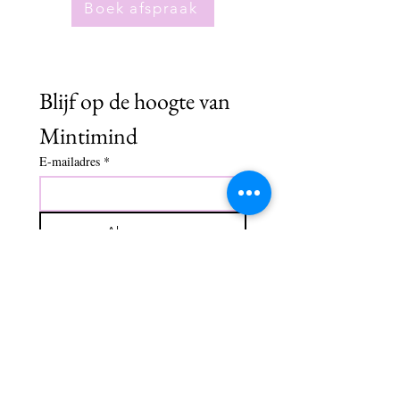
Boek afspraak
Blijf op de hoogte van 
Mintimind
E-mailadres
*
Abonneren
Ik wil me abonneren op je 
mailinglijst.
Praktische info & Voorwaarden