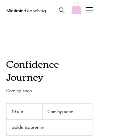
Mintimind coaching
Confidence
Journey
Coming soon!
Coming
soon
10 uur
1
Coming soon
0
u
Guldensporenlei
u
r